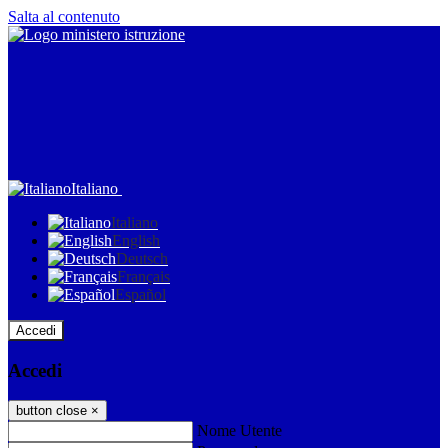
Salta al contenuto
Italiano
Italiano
English
Deutsch
Français
Español
Accedi
Accedi
button close
×
Nome Utente