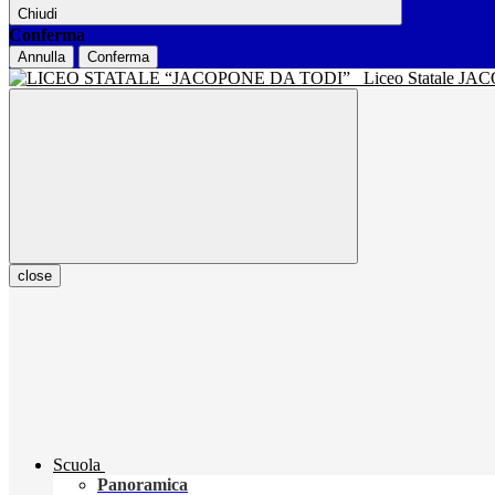
Chiudi
Conferma
Annulla
Conferma
Liceo Statale J
close
Scuola
Panoramica