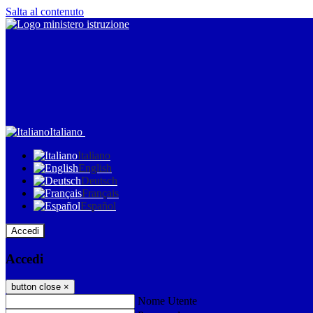
Salta al contenuto
Italiano
Italiano
English
Deutsch
Français
Español
Accedi
Accedi
button close
×
Nome Utente