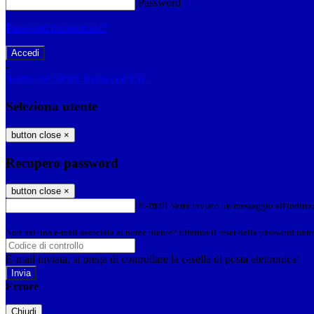
Password
Password dimenticata?
-
Entra con SPID
Entra con CIE
Seleziona utente
button close
×
Recupero password
button close
×
E-mail
Verrà inviato un messaggio all'indirizz
Non hai una e-mail associata al nome utente? Effettua il reset della password tram
E-mail inviata, si prega di controllare la casella di posta elettronica!
Errore
Chiudi