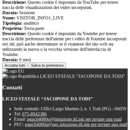
Descrizione:
Questo cookie è impostato da YouTube per tenere
traccia delle visualizzazioni dei video incorporati.
Durata:
Sessione
Nome:
VISITOR_INFO1_LIVE
Tipologia:
analitico
Proprieta:
Terza-parte
Descrizione:
Questo cookie è impostato da Youtube per tenere
traccia delle preferenze dell'utente per i video di Youtube incorporati
nei siti; può anche determinare se il visitatore del sito web sta
utilizzando la nuova o la vecchia versione dell'interfaccia di
Youtube.
Durata:
6 mesi
Accetta tutti
Salva le preferenze
LICEO STATALE “JACOPONE DA TODI”
Contatti
LICEO STATALE “JACOPONE DA TODI”
Sede centrale: Uffici Largo Martino I, n. 1 Todi (PG) - 06059
Tel:
075-8942386
Email:
pgpc04000q@istruzione.it
Link per inviare una mail
PEC:
pgpc04000q@pec.istruzione.it
Link per inviare una mail