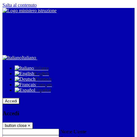
Salta al contenuto
Italiano
Italiano
English
Deutsch
Français
Español
Accedi
Accedi
button close
×
Nome Utente