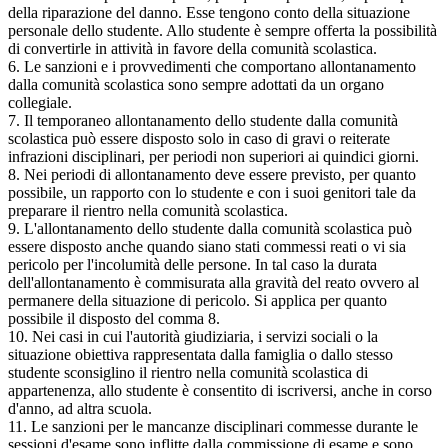
della riparazione del danno. Esse tengono conto della situazione
personale dello studente. Allo studente è sempre offerta la possibilità
di convertirle in attività in favore della comunità scolastica.
6. Le sanzioni e i provvedimenti che comportano allontanamento
dalla comunità scolastica sono sempre adottati da un organo
collegiale.
7. Il temporaneo allontanamento dello studente dalla comunità
scolastica può essere disposto solo in caso di gravi o reiterate
infrazioni disciplinari, per periodi non superiori ai quindici giorni.
8. Nei periodi di allontanamento deve essere previsto, per quanto
possibile, un rapporto con lo studente e con i suoi genitori tale da
preparare il rientro nella comunità scolastica.
9. L'allontanamento dello studente dalla comunità scolastica può
essere disposto anche quando siano stati commessi reati o vi sia
pericolo per l'incolumità delle persone. In tal caso la durata
dell'allontanamento è commisurata alla gravità del reato ovvero al
permanere della situazione di pericolo. Si applica per quanto
possibile il disposto del comma 8.
10. Nei casi in cui l'autorità giudiziaria, i servizi sociali o la
situazione obiettiva rappresentata dalla famiglia o dallo stesso
studente sconsiglino il rientro nella comunità scolastica di
appartenenza, allo studente è consentito di iscriversi, anche in corso
d'anno, ad altra scuola.
11. Le sanzioni per le mancanze disciplinari commesse durante le
sessioni d'esame sono inflitte dalla commissione di esame e sono