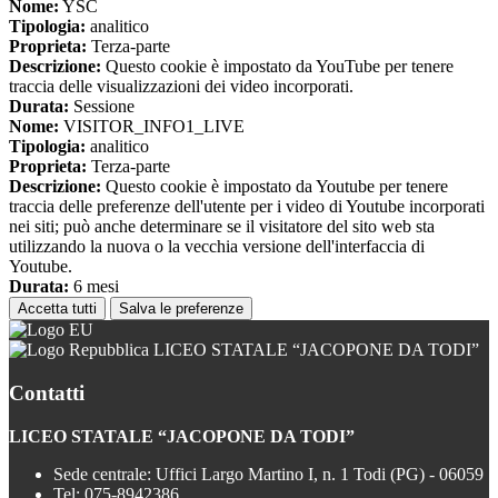
Nome:
YSC
Tipologia:
analitico
Proprieta:
Terza-parte
Descrizione:
Questo cookie è impostato da YouTube per tenere
traccia delle visualizzazioni dei video incorporati.
Durata:
Sessione
Nome:
VISITOR_INFO1_LIVE
Tipologia:
analitico
Proprieta:
Terza-parte
Descrizione:
Questo cookie è impostato da Youtube per tenere
traccia delle preferenze dell'utente per i video di Youtube incorporati
nei siti; può anche determinare se il visitatore del sito web sta
utilizzando la nuova o la vecchia versione dell'interfaccia di
Youtube.
Durata:
6 mesi
Accetta tutti
Salva le preferenze
LICEO STATALE “JACOPONE DA TODI”
Contatti
LICEO STATALE “JACOPONE DA TODI”
Sede centrale: Uffici Largo Martino I, n. 1 Todi (PG) - 06059
Tel:
075-8942386