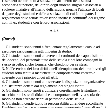
l'esercizio del diritto di associazione all'interno della scuola
secondaria superiore, del diritto degli studenti singoli e associati a
svolgere iniziative all'interno della scuola, nonché l'utilizzo di locali
da parte degli studenti e delle associazioni di cui fanno parte. I
regolamenti delle scuole favoriscono inoltre la continuità del legame
con gli ex studenti e con le loro associazioni.
Art. 3
(Doveri)
1. Gli studenti sono tenuti a frequentare regolarmente i corsi e ad
assolvere assiduamente agli impegni di studio.
2. Gli studenti sono tenuti ad avere nei confronti del capo d'istituto,
dei docenti, del personale tutto della scuola e dei loro compagni lo
stesso rispetto, anche formale, che chiedono per se stessi.
3. Nell'esercizio dei loro diritti e nell'adempimento dei loro doveri gli
studenti sono tenuti a mantenere un comportamento corretto e
coerente con i principi di cui all'art.1.
4. Gli studenti sono tenuti ad osservare le disposizioni organizzative
e di sicurezza dettate dai regolamenti dei singoli istituti.
5. Gli studenti sono tenuti a utilizzare correttamente le strutture, i
macchinari e i sussidi didattici e a comportarsi nella vita scolastica in
modo da non arrecare danni al patrimonio della scuola.
6. Gli studenti condividono la responsabilità di rendere accogliente
l'ambiente scolastico e averne cura come importante fattore di qualità