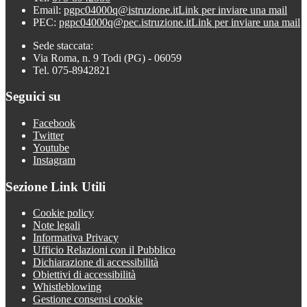
Email:
pgpc04000q@istruzione.it
Link per inviare una mail
PEC:
pgpc04000q@pec.istruzione.it
Link per inviare una mail
Sede staccata:
Via Roma, n. 9 Todi (PG) - 06059
Tel. 075-8942821
Seguici su
Facebook
Twitter
Youtube
Instagram
Sezione Link Utili
Cookie policy
Note legali
Informativa Privacy
Ufficio Relazioni con il Pubblico
Dichiarazione di accessibilità
Obiettivi di accessibilità
Whistleblowing
Gestione consensi cookie