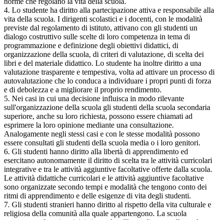
norme che regolano la vita della scuola.
4. Lo studente ha diritto alla partecipazione attiva e responsabile alla
vita della scuola. I dirigenti scolastici e i docenti, con le modalità
previste dal regolamento di istituto, attivano con gli studenti un
dialogo costruttivo sulle scelte di loro competenza in tema di
programmazione e definizione degli obiettivi didattici, di
organizzazione della scuola, di criteri di valutazione, di scelta dei
libri e del materiale didattico. Lo studente ha inoltre diritto a una
valutazione trasparente e tempestiva, volta ad attivare un processo di
autovalutazione che lo conduca a individuare i propri punti di forza
e di debolezza e a migliorare il proprio rendimento.
5. Nei casi in cui una decisione influisca in modo rilevante
sull'organizzazione della scuola gli studenti della scuola secondaria
superiore, anche su loro richiesta, possono essere chiamati ad
esprimere la loro opinione mediante una consultazione.
Analogamente negli stessi casi e con le stesse modalità possono
essere consultati gli studenti della scuola media o i loro genitori.
6. Gli studenti hanno diritto alla libertà di apprendimento ed
esercitano autonomamente il diritto di scelta tra le attività curricolari
integrative e tra le attività aggiuntive facoltative offerte dalla scuola.
Le attività didattiche curricolari e le attività aggiuntive facoltative
sono organizzate secondo tempi e modalità che tengono conto dei
ritmi di apprendimento e delle esigenze di vita degli studenti.
7. Gli studenti stranieri hanno diritto al rispetto della vita culturale e
religiosa della comunità alla quale appartengono. La scuola