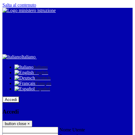
Salta al contenuto
Italiano
Italiano
English
Deutsch
Français
Español
Accedi
Accedi
button close
×
Nome Utente