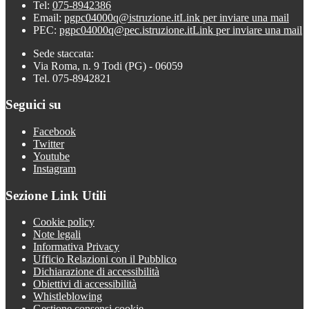
Tel:
075-8942386
Email:
pgpc04000q@istruzione.it
Link per inviare una mail
PEC:
pgpc04000q@pec.istruzione.it
Link per inviare una mail
Sede staccata:
Via Roma, n. 9 Todi (PG) - 06059
Tel. 075-8942821
Seguici su
Facebook
Twitter
Youtube
Instagram
Sezione Link Utili
Cookie policy
Note legali
Informativa Privacy
Ufficio Relazioni con il Pubblico
Dichiarazione di accessibilità
Obiettivi di accessibilità
Whistleblowing
Gestione consensi cookie