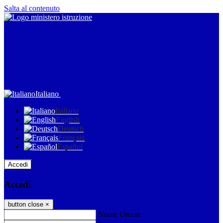
Salta al contenuto
Italiano
Italiano
English
Deutsch
Français
Español
Accedi
Accedi
button close
×
Nome Utente