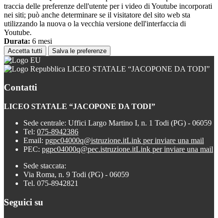
traccia delle preferenze dell'utente per i video di Youtube incorporati
nei siti; può anche determinare se il visitatore del sito web sta
utilizzando la nuova o la vecchia versione dell'interfaccia di
Youtube.
Durata:
6 mesi
Accetta tutti
Salva le preferenze
LICEO STATALE “JACOPONE DA TODI”
Contatti
LICEO STATALE “JACOPONE DA TODI”
Sede centrale: Uffici Largo Martino I, n. 1 Todi (PG) - 06059
Tel:
075-8942386
Email:
pgpc04000q@istruzione.it
Link per inviare una mail
PEC:
pgpc04000q@pec.istruzione.it
Link per inviare una mail
Sede staccata:
Via Roma, n. 9 Todi (PG) - 06059
Tel. 075-8942821
Seguici su