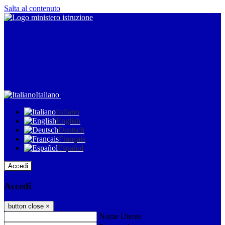
Salta al contenuto
Italiano
Italiano
English
Deutsch
Français
Español
Accedi
Accedi
button close
×
Nome Utente