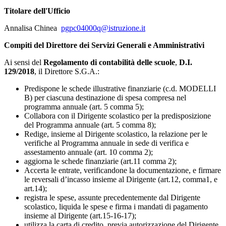
Titolare dell'Ufficio
Annalisa Chinea
pgpc04000q@istruzione.it
Compiti del Direttore dei Servizi Generali e Amministrativi
Ai sensi del
Regolamento di contabilità delle scuole
,
D.I.
129/2018
, il Direttore S.G.A.:
Predispone le schede illustrative finanziarie (c.d. MODELLI
B) per ciascuna destinazione di spesa compresa nel
programma annuale (art. 5 comma 5);
Collabora con il Dirigente scolastico per la predisposizione
del Programma annuale (art. 5 comma 8);
Redige, insieme al Dirigente scolastico, la relazione per le
verifiche al Programma annuale in sede di verifica e
assestamento annuale (art. 10 comma 2);
aggiorna le schede finanziarie (art.11 comma 2);
Accerta le entrate, verificandone la documentazione, e firmare
le reversali d’incasso insieme al Dirigente (art.12, comma1, e
art.14);
registra le spese, assunte precedentemente dal Dirigente
scolastico, liquida le spese e firma i mandati di pagamento
insieme al Dirigente (art.15-16-17);
utilizza la carta di credito, previa autorizzazione del Dirigente