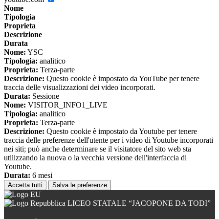
Nome
Tipologia
Proprieta
Descrizione
Durata
Nome:
YSC
Tipologia:
analitico
Proprieta:
Terza-parte
Descrizione:
Questo cookie è impostato da YouTube per tenere
traccia delle visualizzazioni dei video incorporati.
Durata:
Sessione
Nome:
VISITOR_INFO1_LIVE
Tipologia:
analitico
Proprieta:
Terza-parte
Descrizione:
Questo cookie è impostato da Youtube per tenere
traccia delle preferenze dell'utente per i video di Youtube incorporati
nei siti; può anche determinare se il visitatore del sito web sta
utilizzando la nuova o la vecchia versione dell'interfaccia di
Youtube.
Durata:
6 mesi
Accetta tutti
Salva le preferenze
LICEO STATALE “JACOPONE DA TODI”