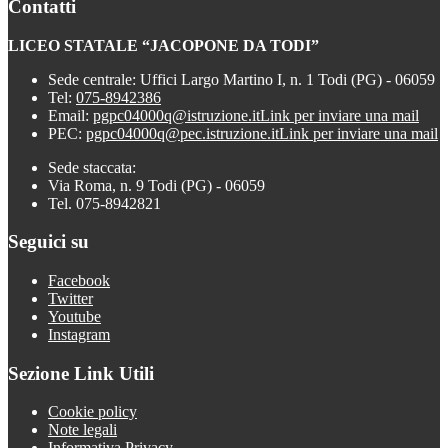
Contatti
LICEO STATALE “JACOPONE DA TODI”
Sede centrale: Uffici Largo Martino I, n. 1 Todi (PG) - 06059
Tel:
075-8942386
Email:
pgpc04000q@istruzione.it
Link per inviare una mail
PEC:
pgpc04000q@pec.istruzione.it
Link per inviare una mail
Sede staccata:
Via Roma, n. 9 Todi (PG) - 06059
Tel. 075-8942821
Seguici su
Facebook
Twitter
Youtube
Instagram
Sezione Link Utili
Cookie policy
Note legali
Informativa Privacy