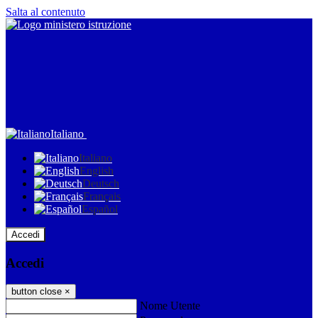
Salta al contenuto
Italiano
Italiano
English
Deutsch
Français
Español
Accedi
Accedi
button close
×
Nome Utente