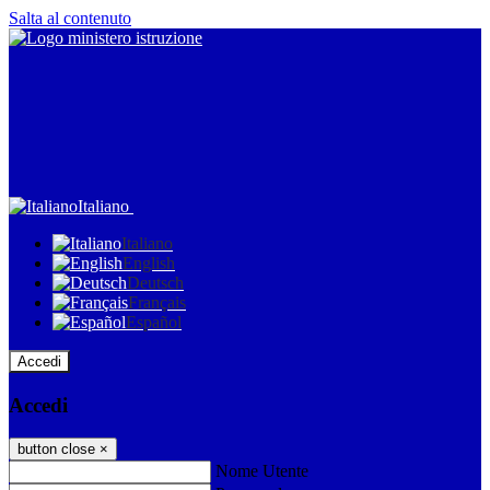
Salta al contenuto
Italiano
Italiano
English
Deutsch
Français
Español
Accedi
Accedi
button close
×
Nome Utente