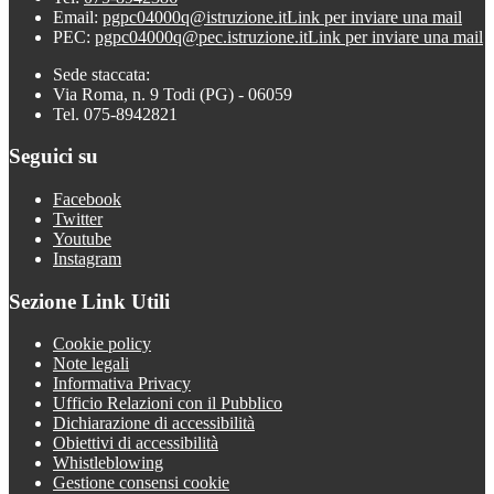
Email:
pgpc04000q@istruzione.it
Link per inviare una mail
PEC:
pgpc04000q@pec.istruzione.it
Link per inviare una mail
Sede staccata:
Via Roma, n. 9 Todi (PG) - 06059
Tel. 075-8942821
Seguici su
Facebook
Twitter
Youtube
Instagram
Sezione Link Utili
Cookie policy
Note legali
Informativa Privacy
Ufficio Relazioni con il Pubblico
Dichiarazione di accessibilità
Obiettivi di accessibilità
Whistleblowing
Gestione consensi cookie