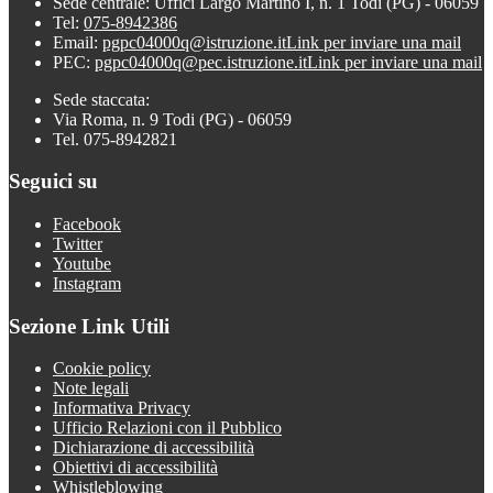
Sede centrale: Uffici Largo Martino I, n. 1 Todi (PG) - 06059
Tel:
075-8942386
Email:
pgpc04000q@istruzione.it
Link per inviare una mail
PEC:
pgpc04000q@pec.istruzione.it
Link per inviare una mail
Sede staccata:
Via Roma, n. 9 Todi (PG) - 06059
Tel. 075-8942821
Seguici su
Facebook
Twitter
Youtube
Instagram
Sezione Link Utili
Cookie policy
Note legali
Informativa Privacy
Ufficio Relazioni con il Pubblico
Dichiarazione di accessibilità
Obiettivi di accessibilità
Whistleblowing