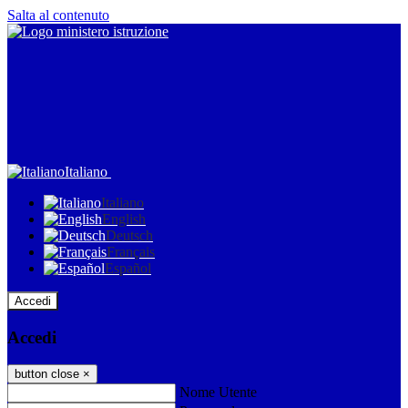
Salta al contenuto
Italiano
Italiano
English
Deutsch
Français
Español
Accedi
Accedi
button close
×
Nome Utente