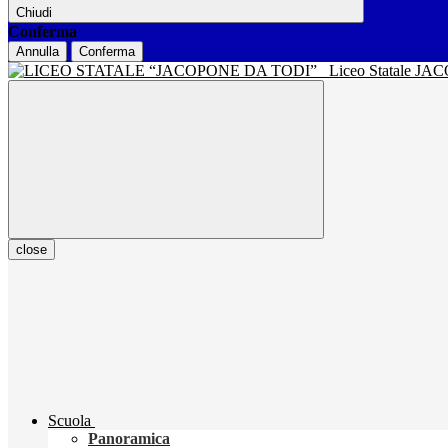
Chiudi
Conferma
Annulla
Conferma
Liceo Statale J
close
Scuola
Panoramica