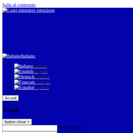
Salta al contenuto
Italiano
Italiano
English
Deutsch
Français
Español
Accedi
Accedi
button close
×
Nome Utente