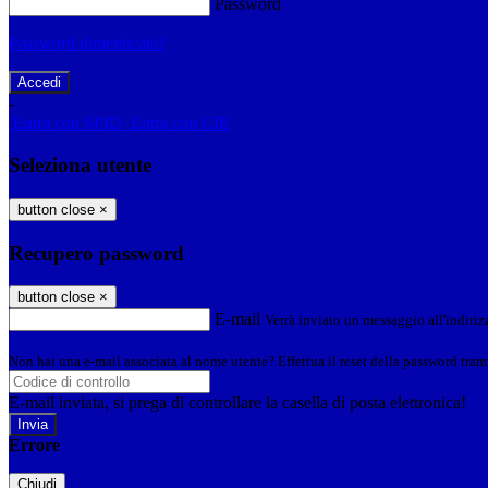
Password
Password dimenticata?
-
Entra con SPID
Entra con CIE
Seleziona utente
button close
×
Recupero password
button close
×
E-mail
Verrà inviato un messaggio all'indirizz
Non hai una e-mail associata al nome utente? Effettua il reset della password tram
E-mail inviata, si prega di controllare la casella di posta elettronica!
Errore
Chiudi