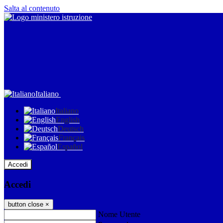
Salta al contenuto
Italiano
Italiano
English
Deutsch
Français
Español
Accedi
Accedi
button close
×
Nome Utente