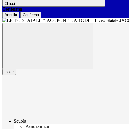
Chiudi
Conferma
Annulla
Conferma
Liceo Statale J
close
Scuola
Panoramica