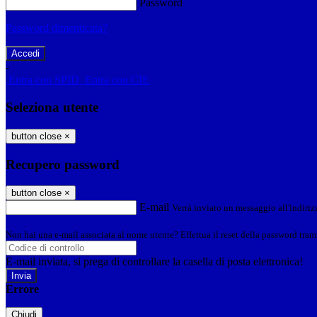
Password
Password dimenticata?
-
Entra con SPID
Entra con CIE
Seleziona utente
button close
×
Recupero password
button close
×
E-mail
Verrà inviato un messaggio all'indirizz
Non hai una e-mail associata al nome utente? Effettua il reset della password tram
E-mail inviata, si prega di controllare la casella di posta elettronica!
Errore
Chiudi