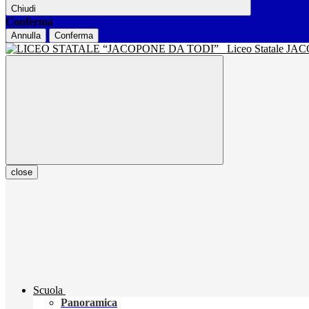
Chiudi
Conferma
Annulla
Conferma
Liceo Statale J
close
Scuola
Panoramica