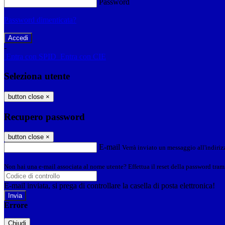
Password
Password dimenticata?
-
Entra con SPID
Entra con CIE
Seleziona utente
button close
×
Recupero password
button close
×
E-mail
Verrà inviato un messaggio all'indirizz
Non hai una e-mail associata al nome utente? Effettua il reset della password tram
E-mail inviata, si prega di controllare la casella di posta elettronica!
Errore
Chiudi