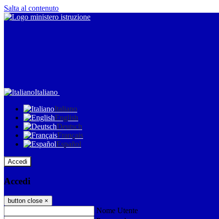
Salta al contenuto
Italiano
Italiano
English
Deutsch
Français
Español
Accedi
Accedi
button close
×
Nome Utente