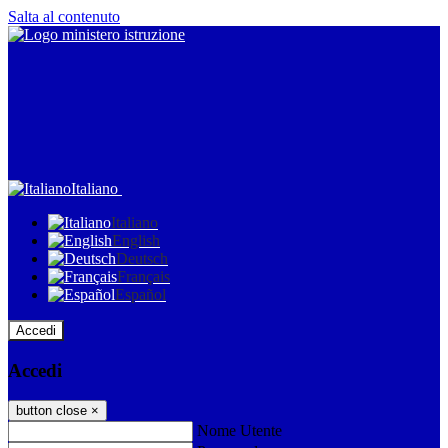
Salta al contenuto
Italiano
Italiano
English
Deutsch
Français
Español
Accedi
Accedi
button close
×
Nome Utente