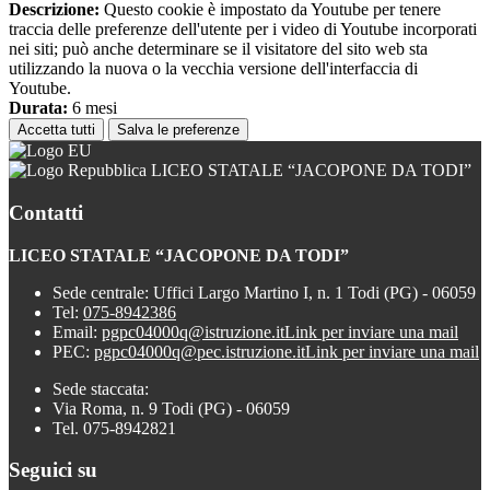
Descrizione:
Questo cookie è impostato da Youtube per tenere
traccia delle preferenze dell'utente per i video di Youtube incorporati
nei siti; può anche determinare se il visitatore del sito web sta
utilizzando la nuova o la vecchia versione dell'interfaccia di
Youtube.
Durata:
6 mesi
Accetta tutti
Salva le preferenze
LICEO STATALE “JACOPONE DA TODI”
Contatti
LICEO STATALE “JACOPONE DA TODI”
Sede centrale: Uffici Largo Martino I, n. 1 Todi (PG) - 06059
Tel:
075-8942386
Email:
pgpc04000q@istruzione.it
Link per inviare una mail
PEC:
pgpc04000q@pec.istruzione.it
Link per inviare una mail
Sede staccata:
Via Roma, n. 9 Todi (PG) - 06059
Tel. 075-8942821
Seguici su