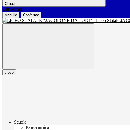
Chiudi
Conferma
Annulla
Conferma
Liceo Statale J
close
Scuola
Panoramica