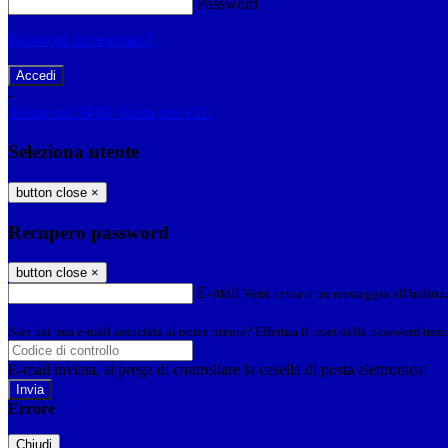
Password
Password dimenticata?
-
Entra con SPID
Entra con CIE
Seleziona utente
button close
×
Recupero password
button close
×
E-mail
Verrà inviato un messaggio all'indirizz
Non hai una e-mail associata al nome utente? Effettua il reset della password tram
E-mail inviata, si prega di controllare la casella di posta elettronica!
Errore
Chiudi