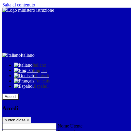
Salta al contenuto
Italiano
Italiano
English
Deutsch
Français
Español
Accedi
Accedi
button close
×
Nome Utente