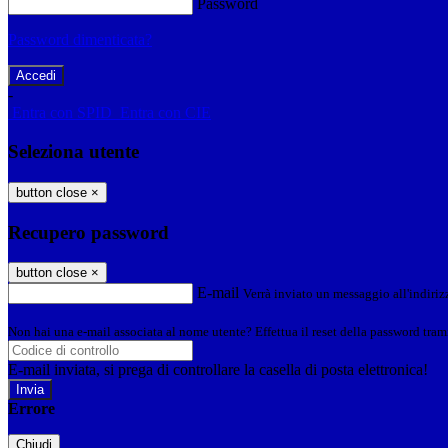
Password
Password dimenticata?
-
Entra con SPID
Entra con CIE
Seleziona utente
button close
×
Recupero password
button close
×
E-mail
Verrà inviato un messaggio all'indirizz
Non hai una e-mail associata al nome utente? Effettua il reset della password tram
E-mail inviata, si prega di controllare la casella di posta elettronica!
Errore
Chiudi