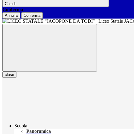
Chiudi
Conferma
Annulla
Conferma
Liceo Statale J
close
Scuola
Panoramica