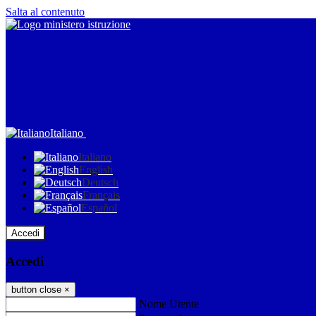
Salta al contenuto
Italiano
Italiano
English
Deutsch
Français
Español
Accedi
Accedi
button close
×
Nome Utente