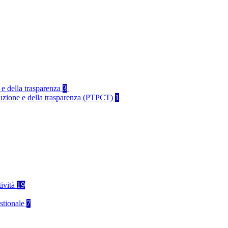
 e della trasparenza
3
rruzione e della trasparenza (PTPCT)
1
tività
19
stionale
7