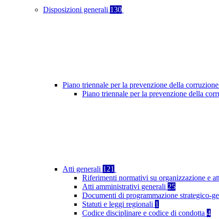
Disposizioni generali
130
Piano triennale per la prevenzione della corruzione
Piano triennale per la prevenzione della co
Atti generali
121
Riferimenti normativi su organizzazione e at
Atti amministrativi generali
25
Documenti di programmazione strategico-ge
Statuti e leggi regionali
1
Codice disciplinare e codice di condotta
4