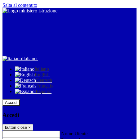
Salta al contenuto
Italiano
Italiano
English
Deutsch
Français
Español
Accedi
Accedi
button close
×
Nome Utente