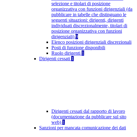
selezione e titolari di posizione
organizzativa con funzioni dirigenziali (da
pubblicare in tabelle che distinguano le
seguenti situazioni: dirigenti, dirigenti
individuati discrezionalmente, titolari di
posizione organizzativa con funzioni
dirigenziali)
9
Elenco posizioni dirigenziali discrezionali
Posti di funzione disponibili
Ruolo dirigenti
1
Dirigenti cessati
1
Dirigenti cessati dal rapporto di lavoro
(documentazione da pubblicare sul sito
web)
1
Sanzioni per mancata comunicazione dei dati