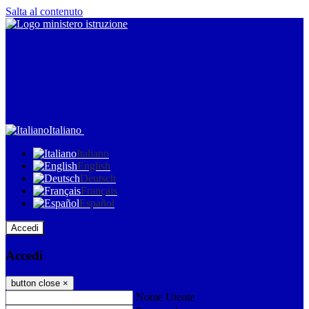
Salta al contenuto
Italiano
Italiano
English
Deutsch
Français
Español
Accedi
Accedi
button close
×
Nome Utente