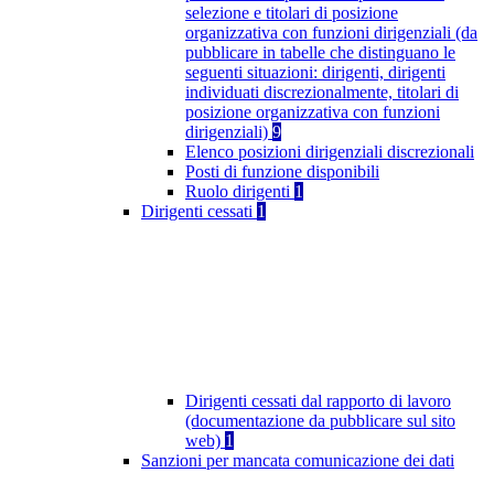
selezione e titolari di posizione
organizzativa con funzioni dirigenziali (da
pubblicare in tabelle che distinguano le
seguenti situazioni: dirigenti, dirigenti
individuati discrezionalmente, titolari di
posizione organizzativa con funzioni
dirigenziali)
9
Elenco posizioni dirigenziali discrezionali
Posti di funzione disponibili
Ruolo dirigenti
1
Dirigenti cessati
1
Dirigenti cessati dal rapporto di lavoro
(documentazione da pubblicare sul sito
web)
1
Sanzioni per mancata comunicazione dei dati