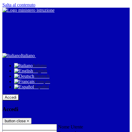
Salta al contenuto
Italiano
Italiano
English
Deutsch
Français
Español
Accedi
Accedi
button close
×
Nome Utente