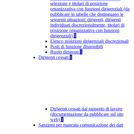
selezione e titolari di posizione
organizzativa con funzioni dirigenziali (da
pubblicare in tabelle che distinguano le
seguenti situazioni: dirigenti, dirigenti
individuati discrezionalmente, titolari di
posizione organizzativa con funzioni
dirigenziali)
9
Elenco posizioni dirigenziali discrezionali
Posti di funzione disponibili
Ruolo dirigenti
1
Dirigenti cessati
1
Dirigenti cessati dal rapporto di lavoro
(documentazione da pubblicare sul sito
web)
1
Sanzioni per mancata comunicazione dei dati