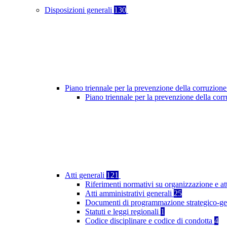
Disposizioni generali
130
Piano triennale per la prevenzione della corruzione
Piano triennale per la prevenzione della co
Atti generali
121
Riferimenti normativi su organizzazione e at
Atti amministrativi generali
25
Documenti di programmazione strategico-ge
Statuti e leggi regionali
1
Codice disciplinare e codice di condotta
4