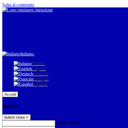
Salta al contenuto
Italiano
Italiano
English
Deutsch
Français
Español
Accedi
Accedi
button close
×
Nome Utente