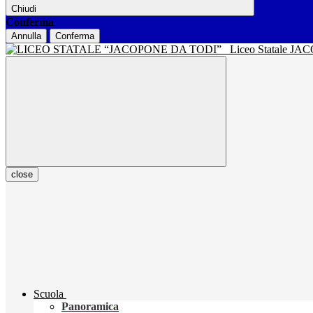
Chiudi
Conferma
Annulla
Conferma
Liceo Statale J
close
Scuola
Panoramica