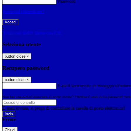
Password
Password dimenticata?
-
Entra con SPID
Entra con CIE
Seleziona utente
button close
×
Recupero password
button close
×
E-mail
Verrà inviato un messaggio all'indirizz
Non hai una e-mail associata al nome utente? Effettua il reset della password tram
E-mail inviata, si prega di controllare la casella di posta elettronica!
Errore
Chiudi