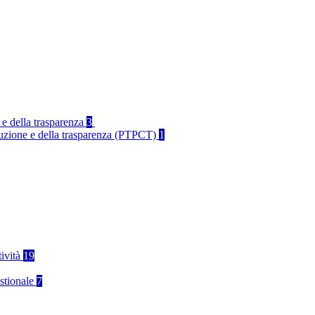
 e della trasparenza
3
rruzione e della trasparenza (PTPCT)
1
tività
19
stionale
7