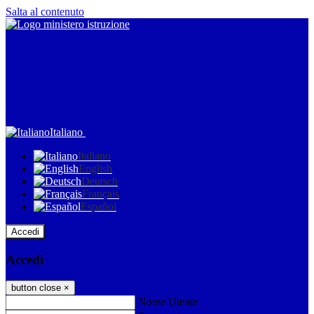
Salta al contenuto
Italiano
Italiano
English
Deutsch
Français
Español
Accedi
Accedi
button close
×
Nome Utente