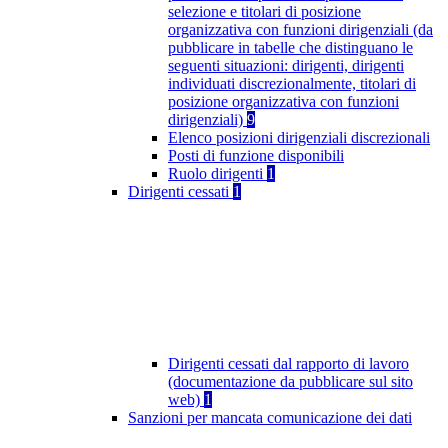
selezione e titolari di posizione
organizzativa con funzioni dirigenziali (da
pubblicare in tabelle che distinguano le
seguenti situazioni: dirigenti, dirigenti
individuati discrezionalmente, titolari di
posizione organizzativa con funzioni
dirigenziali)
9
Elenco posizioni dirigenziali discrezionali
Posti di funzione disponibili
Ruolo dirigenti
1
Dirigenti cessati
1
Dirigenti cessati dal rapporto di lavoro
(documentazione da pubblicare sul sito
web)
1
Sanzioni per mancata comunicazione dei dati