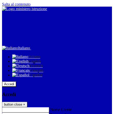
Salta al contenuto
Italiano
Italiano
English
Deutsch
Français
Español
Accedi
Accedi
button close
×
Nome Utente