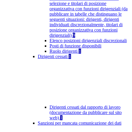
selezione e titolari di posizione
organizzativa con funzioni dirigenziali (da
pubblicare in tabelle che distinguano le
seguenti situazioni: dirigenti, dirigenti
individuati discrezionalmente, titolari di
posizione organizzativa con funzioni
dirigenziali)
9
Elenco posizioni dirigenziali discrezionali
Posti di funzione disponibili
Ruolo dirigenti
1
Dirigenti cessati
1
Dirigenti cessati dal rapporto di lavoro
(documentazione da pubblicare sul sito
web)
1
Sanzioni per mancata comunicazione dei dati