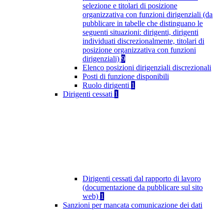
selezione e titolari di posizione
organizzativa con funzioni dirigenziali (da
pubblicare in tabelle che distinguano le
seguenti situazioni: dirigenti, dirigenti
individuati discrezionalmente, titolari di
posizione organizzativa con funzioni
dirigenziali)
9
Elenco posizioni dirigenziali discrezionali
Posti di funzione disponibili
Ruolo dirigenti
1
Dirigenti cessati
1
Dirigenti cessati dal rapporto di lavoro
(documentazione da pubblicare sul sito
web)
1
Sanzioni per mancata comunicazione dei dati