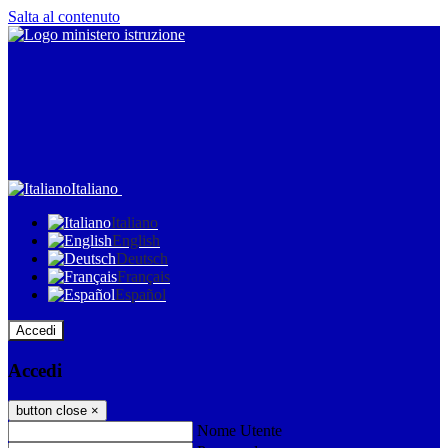
Salta al contenuto
Italiano
Italiano
English
Deutsch
Français
Español
Accedi
Accedi
button close
×
Nome Utente