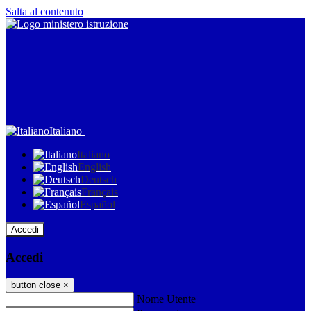
Salta al contenuto
Italiano
Italiano
English
Deutsch
Français
Español
Accedi
Accedi
button close
×
Nome Utente