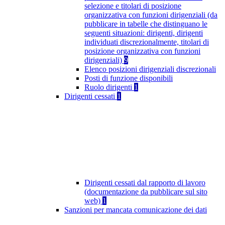
selezione e titolari di posizione
organizzativa con funzioni dirigenziali (da
pubblicare in tabelle che distinguano le
seguenti situazioni: dirigenti, dirigenti
individuati discrezionalmente, titolari di
posizione organizzativa con funzioni
dirigenziali)
9
Elenco posizioni dirigenziali discrezionali
Posti di funzione disponibili
Ruolo dirigenti
1
Dirigenti cessati
1
Dirigenti cessati dal rapporto di lavoro
(documentazione da pubblicare sul sito
web)
1
Sanzioni per mancata comunicazione dei dati