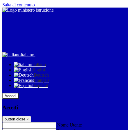
Salta al contenuto
Italiano
Italiano
English
Deutsch
Français
Español
Accedi
Accedi
button close
×
Nome Utente