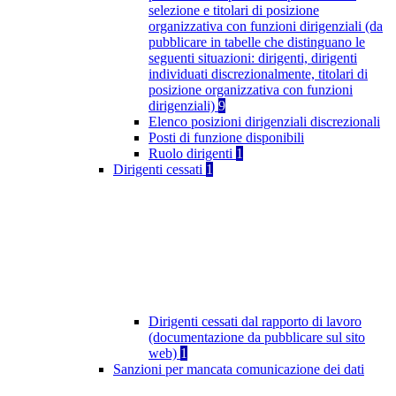
selezione e titolari di posizione
organizzativa con funzioni dirigenziali (da
pubblicare in tabelle che distinguano le
seguenti situazioni: dirigenti, dirigenti
individuati discrezionalmente, titolari di
posizione organizzativa con funzioni
dirigenziali)
9
Elenco posizioni dirigenziali discrezionali
Posti di funzione disponibili
Ruolo dirigenti
1
Dirigenti cessati
1
Dirigenti cessati dal rapporto di lavoro
(documentazione da pubblicare sul sito
web)
1
Sanzioni per mancata comunicazione dei dati