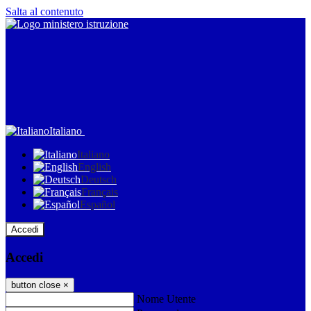
Salta al contenuto
Italiano
Italiano
English
Deutsch
Français
Español
Accedi
Accedi
button close
×
Nome Utente