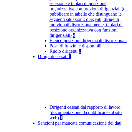
selezione e titolari di posizione
organizzativa con funzioni dirigenziali (da
pubblicare in tabelle che distinguano le
seguenti situazioni: dirigenti, dirigenti
individuati discrezionalmente, titolari di
posizione organizzativa con funzioni
dirigenziali)
9
Elenco posizioni dirigenziali discrezionali
Posti di funzione disponibili
Ruolo dirigenti
1
Dirigenti cessati
1
Dirigenti cessati dal rapporto di lavoro
(documentazione da pubblicare sul sito
web)
1
Sanzioni per mancata comunicazione dei dati