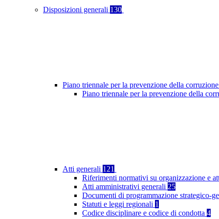
Disposizioni generali
130
Piano triennale per la prevenzione della corruzione
Piano triennale per la prevenzione della co
Atti generali
121
Riferimenti normativi su organizzazione e at
Atti amministrativi generali
25
Documenti di programmazione strategico-ge
Statuti e leggi regionali
1
Codice disciplinare e codice di condotta
4