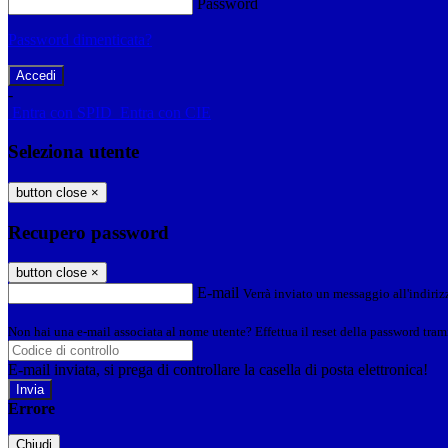
Password
Password dimenticata?
-
Entra con SPID
Entra con CIE
Seleziona utente
button close
×
Recupero password
button close
×
E-mail
Verrà inviato un messaggio all'indirizz
Non hai una e-mail associata al nome utente? Effettua il reset della password tram
E-mail inviata, si prega di controllare la casella di posta elettronica!
Errore
Chiudi