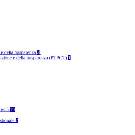
 e della trasparenza
3
rruzione e della trasparenza (PTPCT)
1
tività
19
stionale
7