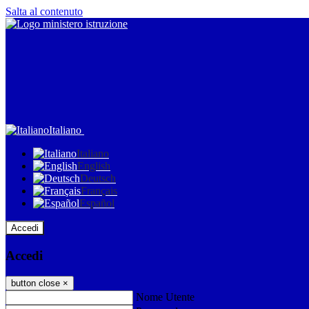
Salta al contenuto
Italiano
Italiano
English
Deutsch
Français
Español
Accedi
Accedi
button close
×
Nome Utente