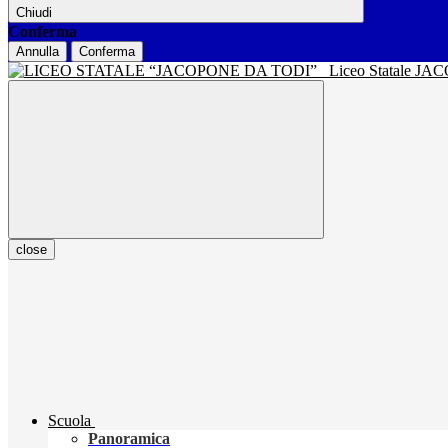
Chiudi
Conferma
Annulla
Conferma
Liceo Statale J
close
Scuola
Panoramica