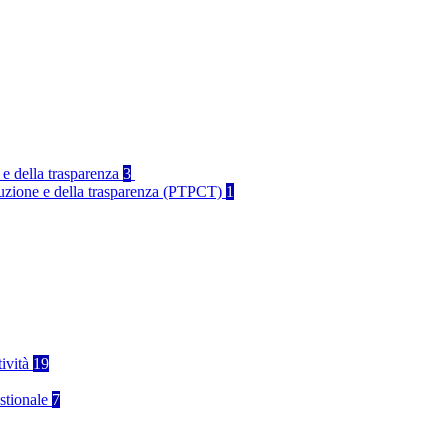
 e della trasparenza
3
rruzione e della trasparenza (PTPCT)
1
tività
19
stionale
7