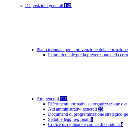
Disposizioni generali
130
Piano triennale per la prevenzione della corruzione
Piano triennale per la prevenzione della co
Atti generali
121
Riferimenti normativi su organizzazione e at
Atti amministrativi generali
25
Documenti di programmazione strategico-ge
Statuti e leggi regionali
1
Codice disciplinare e codice di condotta
4