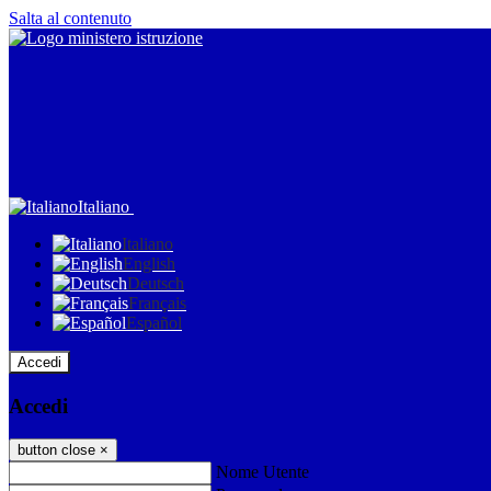
Salta al contenuto
Italiano
Italiano
English
Deutsch
Français
Español
Accedi
Accedi
button close
×
Nome Utente