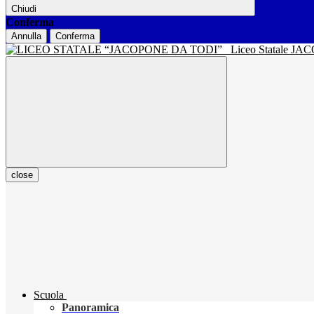
Chiudi
Conferma
Annulla
Conferma
Liceo Statale J
close
Scuola
Panoramica