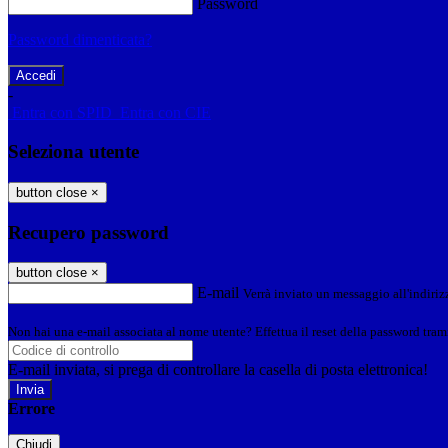
Password
Password dimenticata?
-
Entra con SPID
Entra con CIE
Seleziona utente
button close
×
Recupero password
button close
×
E-mail
Verrà inviato un messaggio all'indirizz
Non hai una e-mail associata al nome utente? Effettua il reset della password tram
E-mail inviata, si prega di controllare la casella di posta elettronica!
Errore
Chiudi