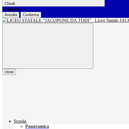
Chiudi
Conferma
Annulla
Conferma
Liceo Statale J
close
Scuola
Panoramica