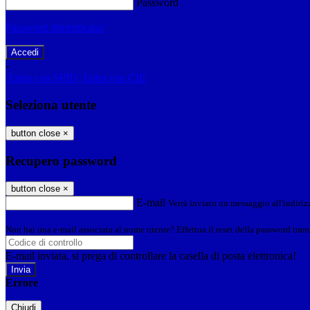
Password
Password dimenticata?
-
Entra con SPID
Entra con CIE
Seleziona utente
button close
×
Recupero password
button close
×
E-mail
Verrà inviato un messaggio all'indirizz
Non hai una e-mail associata al nome utente? Effettua il reset della password tram
E-mail inviata, si prega di controllare la casella di posta elettronica!
Errore
Chiudi