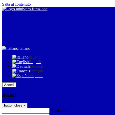
Salta al contenuto
Italiano
Italiano
English
Deutsch
Français
Español
Accedi
Accedi
button close
×
Nome Utente