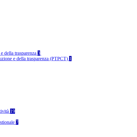
 e della trasparenza
3
rruzione e della trasparenza (PTPCT)
1
tività
19
stionale
7