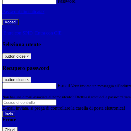
Password
Password dimenticata?
-
Entra con SPID
Entra con CIE
Seleziona utente
button close
×
Recupero password
button close
×
E-mail
Verrà inviato un messaggio all'indirizz
Non hai una e-mail associata al nome utente? Effettua il reset della password tram
E-mail inviata, si prega di controllare la casella di posta elettronica!
Errore
Chiudi