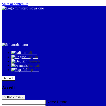
Salta al contenuto
Italiano
Italiano
English
Deutsch
Français
Español
Accedi
Accedi
button close
×
Nome Utente