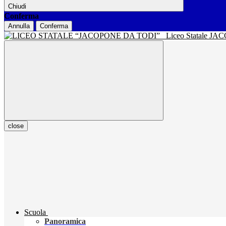
Chiudi
Conferma
Annulla
Conferma
Liceo Statale J
close
Scuola
Panoramica