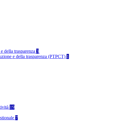
 e della trasparenza
3
rruzione e della trasparenza (PTPCT)
1
tività
19
stionale
7