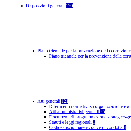
Disposizioni generali
130
Piano triennale per la prevenzione della corruzione
Piano triennale per la prevenzione della co
Atti generali
121
Riferimenti normativi su organizzazione e at
Atti amministrativi generali
25
Documenti di programmazione strategico-ge
Statuti e leggi regionali
1
Codice disciplinare e codice di condotta
4