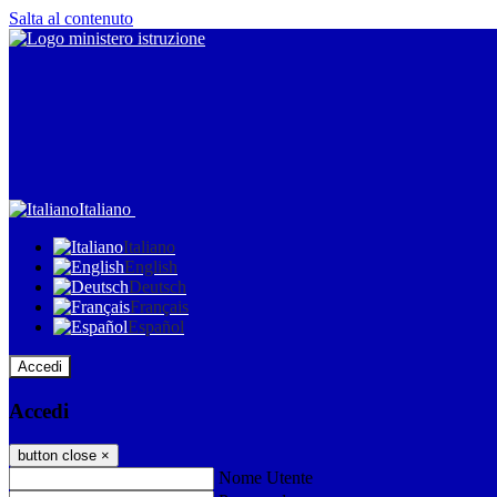
Salta al contenuto
Italiano
Italiano
English
Deutsch
Français
Español
Accedi
Accedi
button close
×
Nome Utente