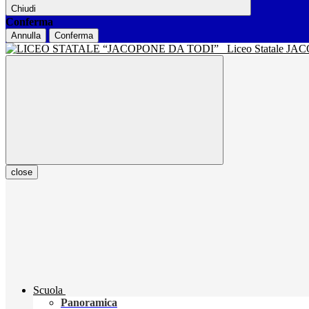
Chiudi
Conferma
Annulla
Conferma
Liceo Statale J
close
Scuola
Panoramica