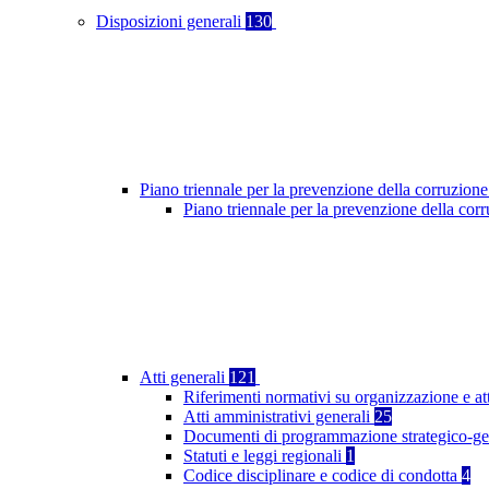
Disposizioni generali
130
Piano triennale per la prevenzione della corruzione
Piano triennale per la prevenzione della co
Atti generali
121
Riferimenti normativi su organizzazione e at
Atti amministrativi generali
25
Documenti di programmazione strategico-ge
Statuti e leggi regionali
1
Codice disciplinare e codice di condotta
4