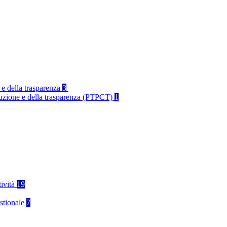
 e della trasparenza
3
rruzione e della trasparenza (PTPCT)
1
tività
19
stionale
7