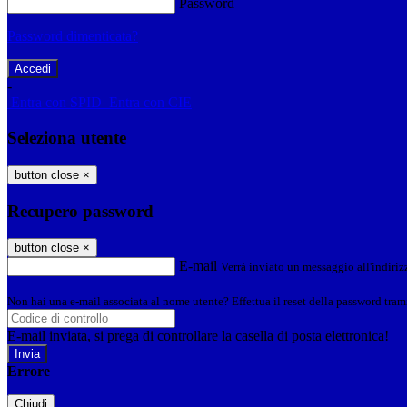
Password
Password dimenticata?
-
Entra con SPID
Entra con CIE
Seleziona utente
button close
×
Recupero password
button close
×
E-mail
Verrà inviato un messaggio all'indirizz
Non hai una e-mail associata al nome utente? Effettua il reset della password tram
E-mail inviata, si prega di controllare la casella di posta elettronica!
Errore
Chiudi