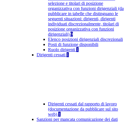
selezione e titolari di posizione
organizzativa con funzioni dirigenziali (da
pubblicare in tabelle che distinguano le
seguenti situazioni: dirigenti, dirigenti
individuati discrezionalmente, titolari di
posizione organizzativa con funzioni
dirigenziali)
9
Elenco posizioni dirigenziali discrezionali
Posti di funzione disponibili
Ruolo dirigenti
1
Dirigenti cessati
1
Dirigenti cessati dal rapporto di lavoro
(documentazione da pubblicare sul sito
web)
1
Sanzioni per mancata comunicazione dei dati