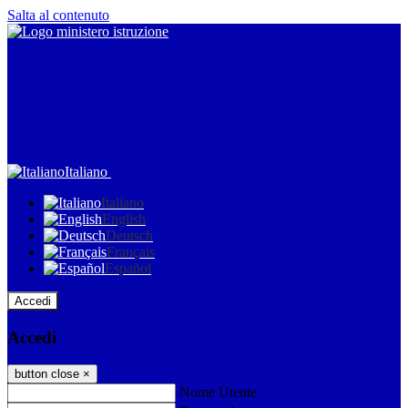
Salta al contenuto
Italiano
Italiano
English
Deutsch
Français
Español
Accedi
Accedi
button close
×
Nome Utente