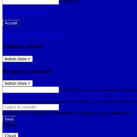
Password
Password dimenticata?
-
Entra con SPID
Entra con CIE
Seleziona utente
button close
×
Recupero password
button close
×
E-mail
Verrà inviato un messaggio all'indirizz
Non hai una e-mail associata al nome utente? Effettua il reset della password tram
E-mail inviata, si prega di controllare la casella di posta elettronica!
Errore
Chiudi