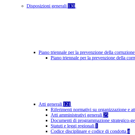
Disposizioni generali
130
Piano triennale per la prevenzione della corruzione
Piano triennale per la prevenzione della co
Atti generali
121
Riferimenti normativi su organizzazione e at
Atti amministrativi generali
25
Documenti di programmazione strategico-ge
Statuti e leggi regionali
1
Codice disciplinare e codice di condotta
4