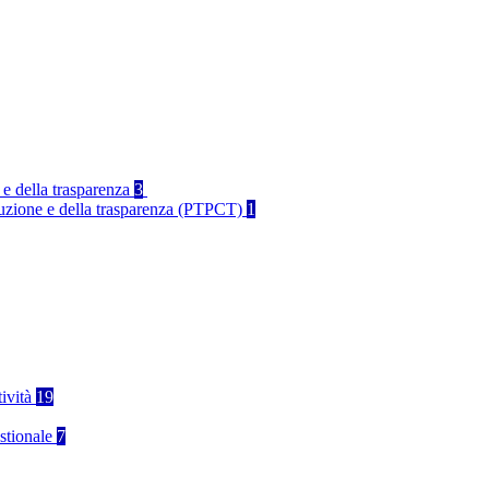
 e della trasparenza
3
rruzione e della trasparenza (PTPCT)
1
tività
19
stionale
7