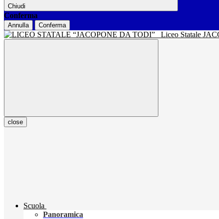
Chiudi
Conferma
Annulla
Conferma
Liceo Statale J
close
Scuola
Panoramica