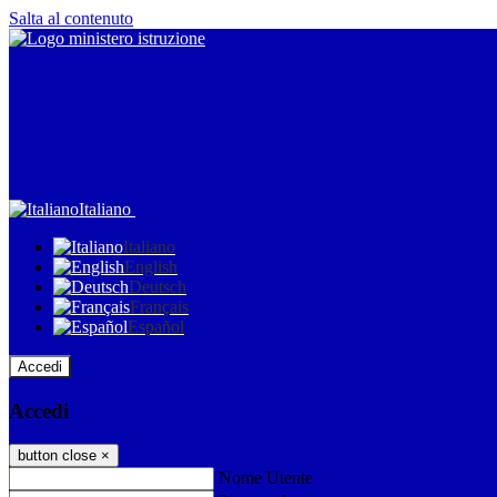
Salta al contenuto
Italiano
Italiano
English
Deutsch
Français
Español
Accedi
Accedi
button close
×
Nome Utente