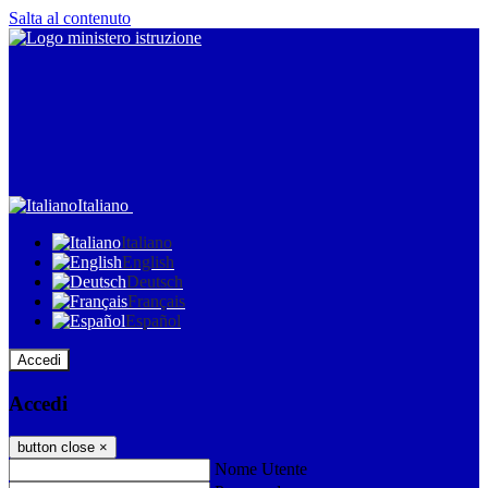
Salta al contenuto
Italiano
Italiano
English
Deutsch
Français
Español
Accedi
Accedi
button close
×
Nome Utente