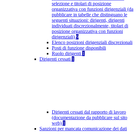
selezione e titolari di posizione
organizzativa con funzioni dirigenziali (da
pubblicare in tabelle che distinguano le
seguenti situazioni: dirigenti, dirigenti
individuati discrezionalmente, titolari di
posizione organizzativa con funzioni
dirigenziali)
9
Elenco posizioni dirigenziali discrezionali
Posti di funzione disponibili
Ruolo dirigenti
1
Dirigenti cessati
1
Dirigenti cessati dal rapporto di lavoro
(documentazione da pubblicare sul sito
web)
1
Sanzioni per mancata comunicazione dei dati