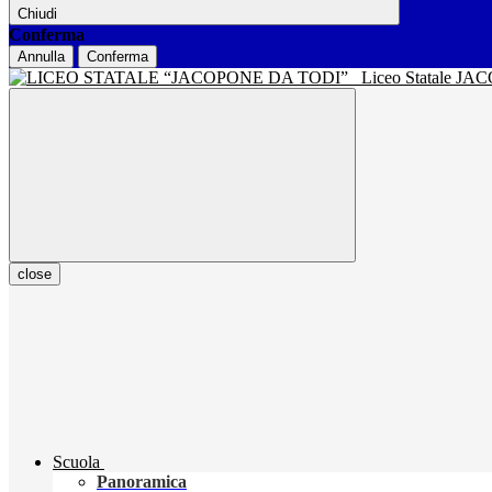
Chiudi
Conferma
Annulla
Conferma
Liceo Statale J
close
Scuola
Panoramica