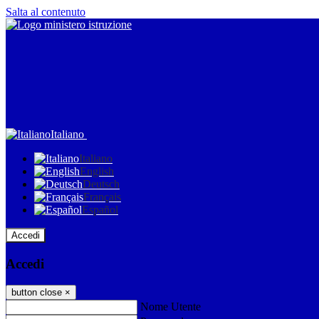
Salta al contenuto
Italiano
Italiano
English
Deutsch
Français
Español
Accedi
Accedi
button close
×
Nome Utente