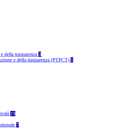
 e della trasparenza
3
rruzione e della trasparenza (PTPCT)
1
tività
19
stionale
7