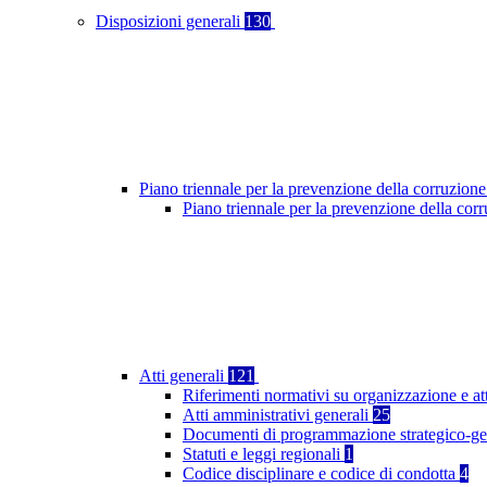
Disposizioni generali
130
Piano triennale per la prevenzione della corruzione
Piano triennale per la prevenzione della co
Atti generali
121
Riferimenti normativi su organizzazione e at
Atti amministrativi generali
25
Documenti di programmazione strategico-ge
Statuti e leggi regionali
1
Codice disciplinare e codice di condotta
4