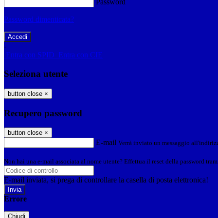
Password
Password dimenticata?
-
Entra con SPID
Entra con CIE
Seleziona utente
button close
×
Recupero password
button close
×
E-mail
Verrà inviato un messaggio all'indirizz
Non hai una e-mail associata al nome utente? Effettua il reset della password tram
E-mail inviata, si prega di controllare la casella di posta elettronica!
Errore
Chiudi