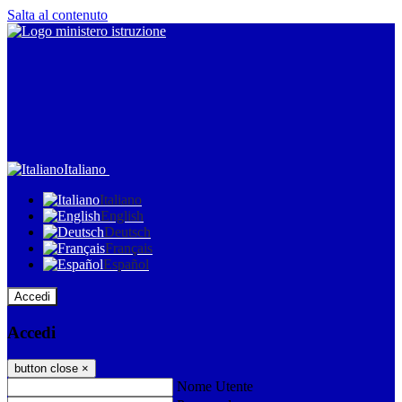
Salta al contenuto
Italiano
Italiano
English
Deutsch
Français
Español
Accedi
Accedi
button close
×
Nome Utente