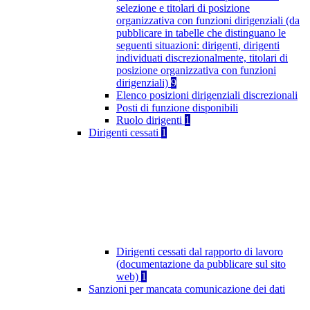
selezione e titolari di posizione
organizzativa con funzioni dirigenziali (da
pubblicare in tabelle che distinguano le
seguenti situazioni: dirigenti, dirigenti
individuati discrezionalmente, titolari di
posizione organizzativa con funzioni
dirigenziali)
9
Elenco posizioni dirigenziali discrezionali
Posti di funzione disponibili
Ruolo dirigenti
1
Dirigenti cessati
1
Dirigenti cessati dal rapporto di lavoro
(documentazione da pubblicare sul sito
web)
1
Sanzioni per mancata comunicazione dei dati