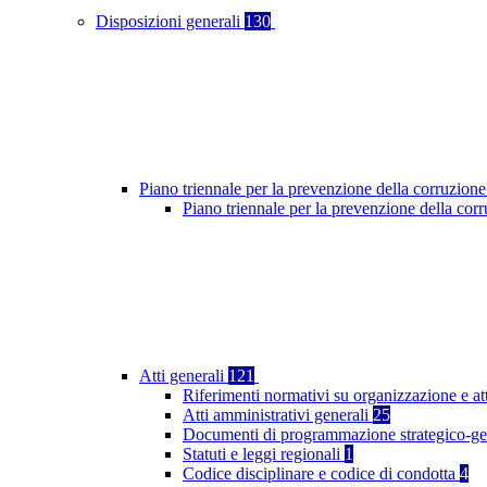
Disposizioni generali
130
Piano triennale per la prevenzione della corruzione
Piano triennale per la prevenzione della co
Atti generali
121
Riferimenti normativi su organizzazione e at
Atti amministrativi generali
25
Documenti di programmazione strategico-ge
Statuti e leggi regionali
1
Codice disciplinare e codice di condotta
4