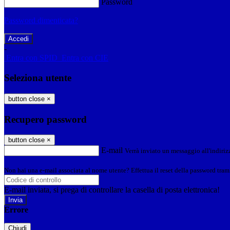
Password
Password dimenticata?
-
Entra con SPID
Entra con CIE
Seleziona utente
button close
×
Recupero password
button close
×
E-mail
Verrà inviato un messaggio all'indirizz
Non hai una e-mail associata al nome utente? Effettua il reset della password tram
E-mail inviata, si prega di controllare la casella di posta elettronica!
Errore
Chiudi