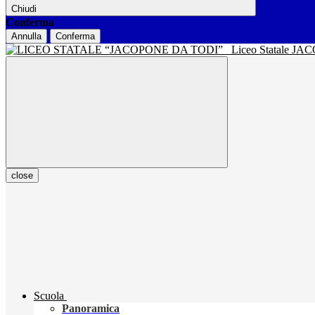
Chiudi
Conferma
Annulla
Conferma
Liceo Statale J
close
Scuola
Panoramica