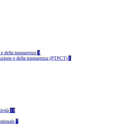
 e della trasparenza
3
rruzione e della trasparenza (PTPCT)
1
tività
19
stionale
7