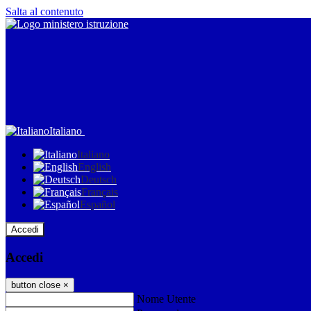
Salta al contenuto
Italiano
Italiano
English
Deutsch
Français
Español
Accedi
Accedi
button close
×
Nome Utente