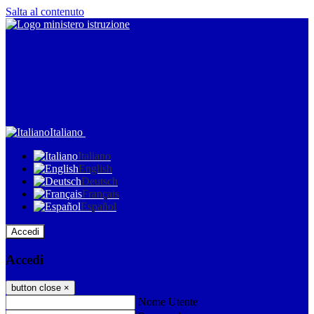
Salta al contenuto
Italiano
Italiano
English
Deutsch
Français
Español
Accedi
Accedi
button close
×
Nome Utente