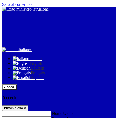
Salta al contenuto
Italiano
Italiano
English
Deutsch
Français
Español
Accedi
Accedi
button close
×
Nome Utente