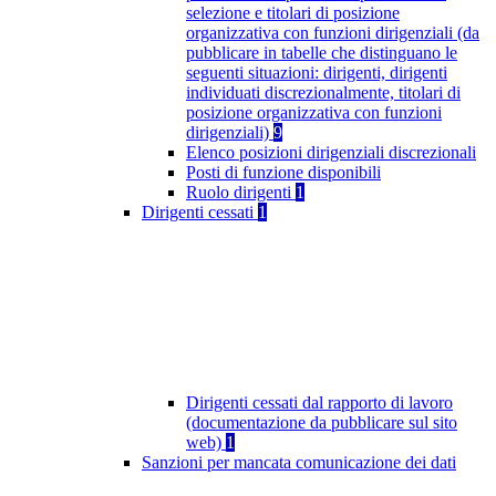
selezione e titolari di posizione
organizzativa con funzioni dirigenziali (da
pubblicare in tabelle che distinguano le
seguenti situazioni: dirigenti, dirigenti
individuati discrezionalmente, titolari di
posizione organizzativa con funzioni
dirigenziali)
9
Elenco posizioni dirigenziali discrezionali
Posti di funzione disponibili
Ruolo dirigenti
1
Dirigenti cessati
1
Dirigenti cessati dal rapporto di lavoro
(documentazione da pubblicare sul sito
web)
1
Sanzioni per mancata comunicazione dei dati