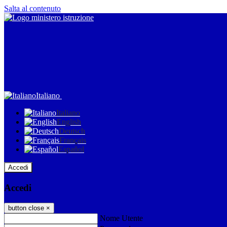
Salta al contenuto
Italiano
Italiano
English
Deutsch
Français
Español
Accedi
Accedi
button close
×
Nome Utente