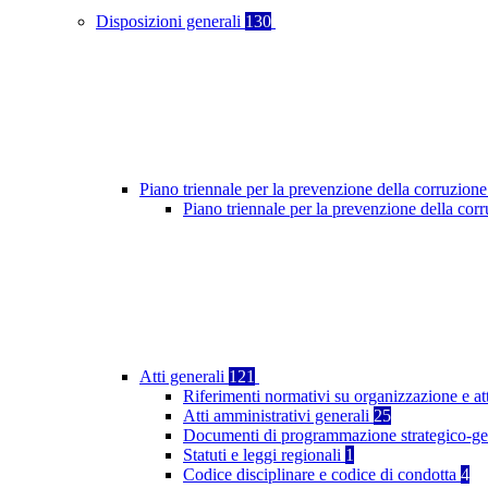
Disposizioni generali
130
Piano triennale per la prevenzione della corruzione
Piano triennale per la prevenzione della co
Atti generali
121
Riferimenti normativi su organizzazione e at
Atti amministrativi generali
25
Documenti di programmazione strategico-ge
Statuti e leggi regionali
1
Codice disciplinare e codice di condotta
4