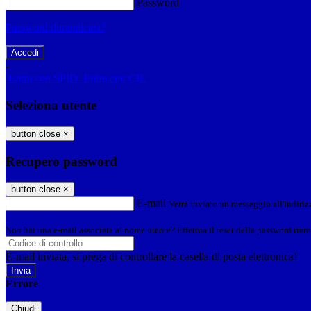
Password
Password dimenticata?
-
Entra con SPID
Entra con CIE
Seleziona utente
button close
×
Recupero password
button close
×
E-mail
Verrà inviato un messaggio all'indirizz
Non hai una e-mail associata al nome utente? Effettua il reset della password tram
E-mail inviata, si prega di controllare la casella di posta elettronica!
Errore
Chiudi