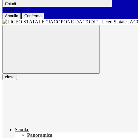
Chiudi
Conferma
Annulla
Conferma
Liceo Statale J
close
Scuola
Panoramica