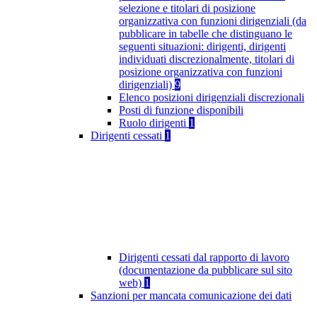
selezione e titolari di posizione
organizzativa con funzioni dirigenziali (da
pubblicare in tabelle che distinguano le
seguenti situazioni: dirigenti, dirigenti
individuati discrezionalmente, titolari di
posizione organizzativa con funzioni
dirigenziali)
9
Elenco posizioni dirigenziali discrezionali
Posti di funzione disponibili
Ruolo dirigenti
1
Dirigenti cessati
1
Dirigenti cessati dal rapporto di lavoro
(documentazione da pubblicare sul sito
web)
1
Sanzioni per mancata comunicazione dei dati