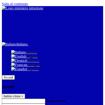
Salta al contenuto
Italiano
Italiano
English
Deutsch
Français
Español
Accedi
Accedi
button close
×
Nome Utente