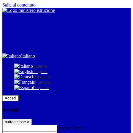
Salta al contenuto
Italiano
Italiano
English
Deutsch
Français
Español
Accedi
Accedi
button close
×
Nome Utente