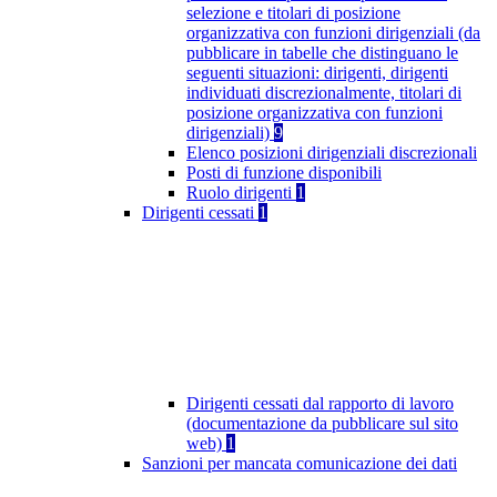
selezione e titolari di posizione
organizzativa con funzioni dirigenziali (da
pubblicare in tabelle che distinguano le
seguenti situazioni: dirigenti, dirigenti
individuati discrezionalmente, titolari di
posizione organizzativa con funzioni
dirigenziali)
9
Elenco posizioni dirigenziali discrezionali
Posti di funzione disponibili
Ruolo dirigenti
1
Dirigenti cessati
1
Dirigenti cessati dal rapporto di lavoro
(documentazione da pubblicare sul sito
web)
1
Sanzioni per mancata comunicazione dei dati