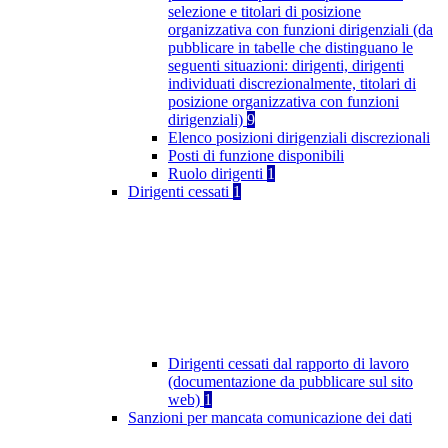
selezione e titolari di posizione
organizzativa con funzioni dirigenziali (da
pubblicare in tabelle che distinguano le
seguenti situazioni: dirigenti, dirigenti
individuati discrezionalmente, titolari di
posizione organizzativa con funzioni
dirigenziali)
9
Elenco posizioni dirigenziali discrezionali
Posti di funzione disponibili
Ruolo dirigenti
1
Dirigenti cessati
1
Dirigenti cessati dal rapporto di lavoro
(documentazione da pubblicare sul sito
web)
1
Sanzioni per mancata comunicazione dei dati