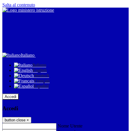
Salta al contenuto
Italiano
Italiano
English
Deutsch
Français
Español
Accedi
Accedi
button close
×
Nome Utente