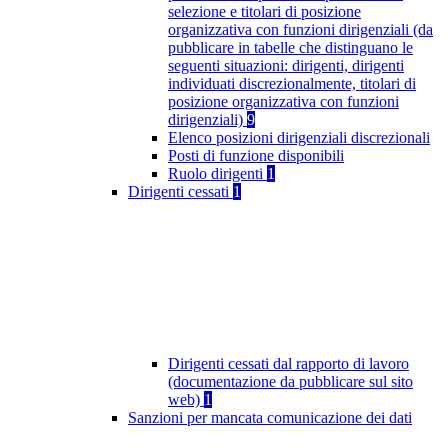
selezione e titolari di posizione
organizzativa con funzioni dirigenziali (da
pubblicare in tabelle che distinguano le
seguenti situazioni: dirigenti, dirigenti
individuati discrezionalmente, titolari di
posizione organizzativa con funzioni
dirigenziali)
9
Elenco posizioni dirigenziali discrezionali
Posti di funzione disponibili
Ruolo dirigenti
1
Dirigenti cessati
1
Dirigenti cessati dal rapporto di lavoro
(documentazione da pubblicare sul sito
web)
1
Sanzioni per mancata comunicazione dei dati