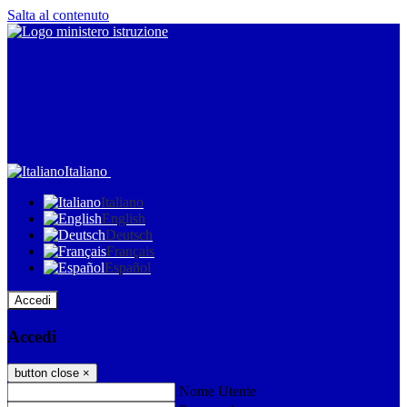
Salta al contenuto
Italiano
Italiano
English
Deutsch
Français
Español
Accedi
Accedi
button close
×
Nome Utente