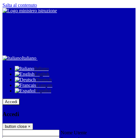
Salta al contenuto
Italiano
Italiano
English
Deutsch
Français
Español
Accedi
Accedi
button close
×
Nome Utente