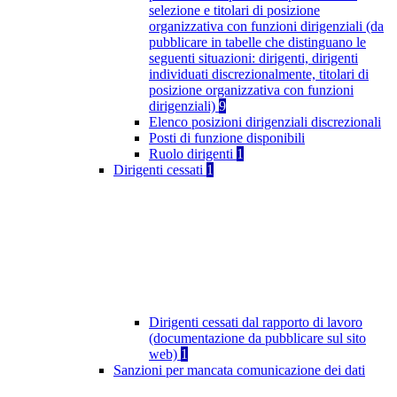
selezione e titolari di posizione
organizzativa con funzioni dirigenziali (da
pubblicare in tabelle che distinguano le
seguenti situazioni: dirigenti, dirigenti
individuati discrezionalmente, titolari di
posizione organizzativa con funzioni
dirigenziali)
9
Elenco posizioni dirigenziali discrezionali
Posti di funzione disponibili
Ruolo dirigenti
1
Dirigenti cessati
1
Dirigenti cessati dal rapporto di lavoro
(documentazione da pubblicare sul sito
web)
1
Sanzioni per mancata comunicazione dei dati