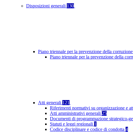
Disposizioni generali
130
Piano triennale per la prevenzione della corruzione
Piano triennale per la prevenzione della co
Atti generali
121
Riferimenti normativi su organizzazione e at
Atti amministrativi generali
25
Documenti di programmazione strategico-ge
Statuti e leggi regionali
1
Codice disciplinare e codice di condotta
4