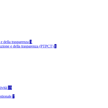
 e della trasparenza
3
rruzione e della trasparenza (PTPCT)
1
tività
19
stionale
7