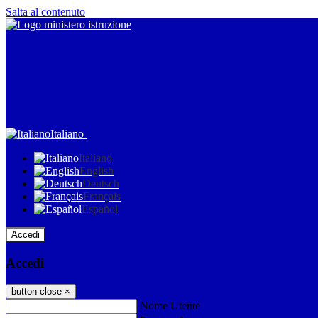
Salta al contenuto
Italiano
Italiano
English
Deutsch
Français
Español
Accedi
Accedi
button close
×
Nome Utente