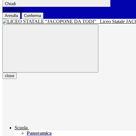
Chiudi
Conferma
Annulla
Conferma
Liceo Statale J
close
Scuola
Panoramica