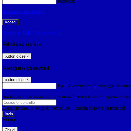
Password
Password dimenticata?
-
Entra con SPID
Entra con CIE
Seleziona utente
button close
×
Recupero password
button close
×
E-mail
Verrà inviato un messaggio all'indirizz
Non hai una e-mail associata al nome utente? Effettua il reset della password tram
E-mail inviata, si prega di controllare la casella di posta elettronica!
Errore
Chiudi