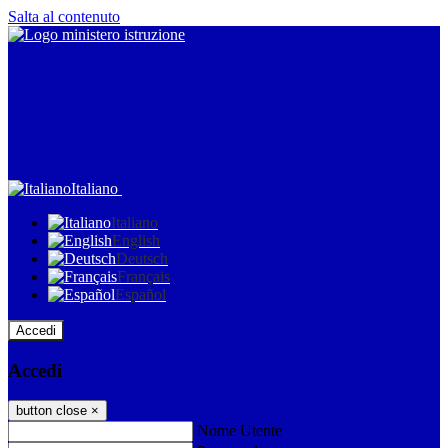
Salta al contenuto
Italiano
Italiano
English
Deutsch
Français
Español
Accedi
Accedi
button close
×
Nome Utente