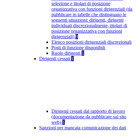
selezione e titolari di posizione
organizzativa con funzioni dirigenziali (da
pubblicare in tabelle che distinguano le
seguenti situazioni: dirigenti, dirigenti
individuati discrezionalmente, titolari di
posizione organizzativa con funzioni
dirigenziali)
9
Elenco posizioni dirigenziali discrezionali
Posti di funzione disponibili
Ruolo dirigenti
1
Dirigenti cessati
1
Dirigenti cessati dal rapporto di lavoro
(documentazione da pubblicare sul sito
web)
1
Sanzioni per mancata comunicazione dei dati