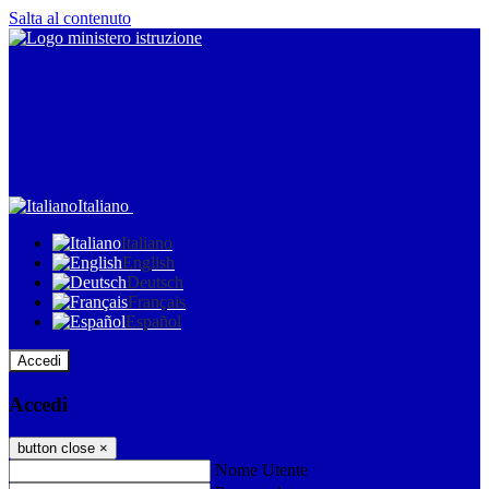
Salta al contenuto
Italiano
Italiano
English
Deutsch
Français
Español
Accedi
Accedi
button close
×
Nome Utente