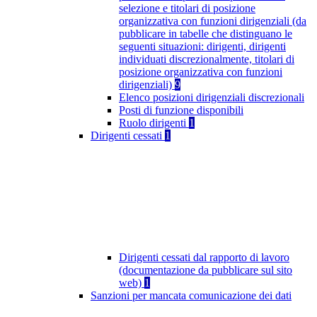
selezione e titolari di posizione
organizzativa con funzioni dirigenziali (da
pubblicare in tabelle che distinguano le
seguenti situazioni: dirigenti, dirigenti
individuati discrezionalmente, titolari di
posizione organizzativa con funzioni
dirigenziali)
9
Elenco posizioni dirigenziali discrezionali
Posti di funzione disponibili
Ruolo dirigenti
1
Dirigenti cessati
1
Dirigenti cessati dal rapporto di lavoro
(documentazione da pubblicare sul sito
web)
1
Sanzioni per mancata comunicazione dei dati